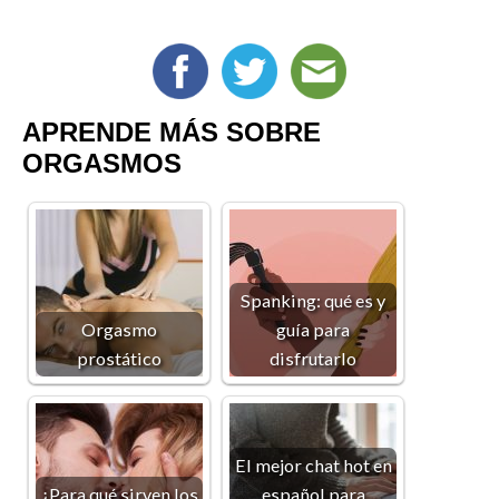
APRENDE MÁS SOBRE
ORGASMOS
Spanking: qué es y
Orgasmo
guía para
prostático
disfrutarlo
El mejor chat hot en
¿Para qué sirven los
español para