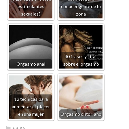
estimulantes
conocer gente de tu
sexuales?
zona
40 frases y citas
Orgasmo anal
sobre el orgasmo
12 técnicas para
aumentar el placer
en una mujer
Orgasmo clitoriano
GUÍAS